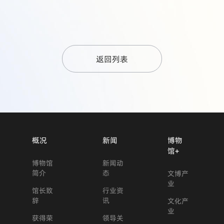
返回列表
概况
新闻
博物
馆+
博物馆
新闻动
简介
态
文博产
业
馆长致
行业资
辞
讯
文化产
业
获得荣
领导关