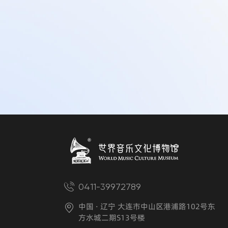
0411-39972789
中国 · 辽宁 大连市中山区港浦路102号东
方水城二期S13号楼