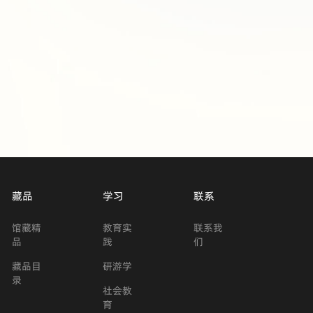
藏品
学习
联系
馆藏精
教育实
联系我
品
践
们
藏品目
研游学
录
社会教
育