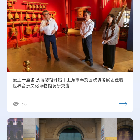
爱上一座城 从博物馆开始｜上海市奉贤区政协考察团莅临
世界音乐文化博物馆调研交流
58