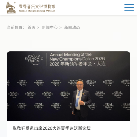
当前位置：
首页
新闻中心
新闻动态
张敬轩受邀出席2026大连夏季达沃斯论坛