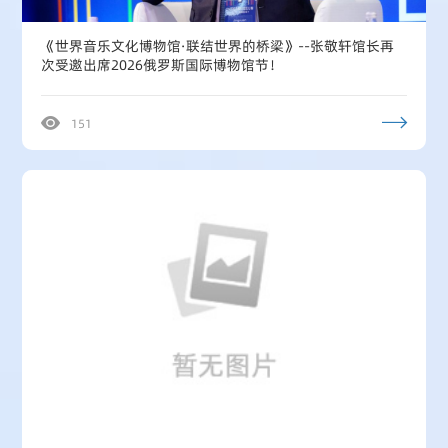
《世界音乐文化博物馆·联结世界的桥梁》--张敬轩馆长再
次受邀出席2026俄罗斯国际博物馆节！
151