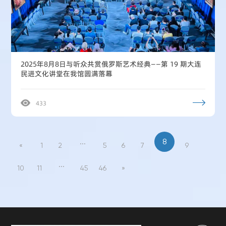
2025年8月8日与听众共赏俄罗斯艺术经典——第 19 期大连
民进文化讲堂在我馆圆满落幕
433
...
8
«
1
2
5
6
7
9
...
10
11
45
46
»