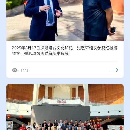
2025年8月17日探寻塔城文化印记！张敬轩馆长参观红楼博
物馆，崔彦坤馆长详解历史底蕴
1115